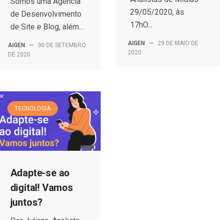
Somos uma Agência
29/05/2020, às
de Desenvolvimento
17hO...
de Site e Blog, além...
AIGEN
—
29 DE MAIO DE
AIGEN
—
30 DE SETEMBRO
2020
DE 2020
TECNOLOGIA
Adapte-se ao
digital! Vamos
juntos?