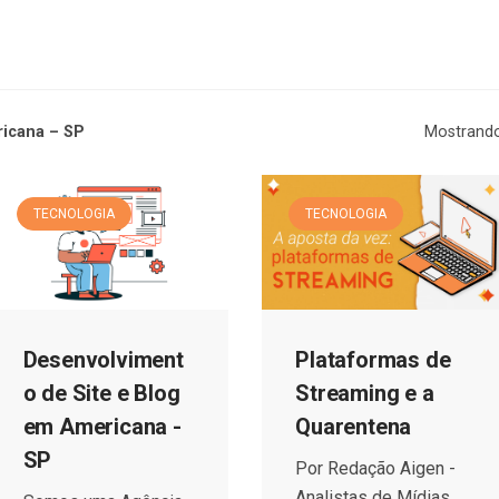
icana – SP
Mostrando
TECNOLOGIA
TECNOLOGIA
Plataformas de
Desenvolviment
Streaming e a
o de Site e Blog
Quarentena
em Americana -
SP
Por Redação Aigen -
Analistas de Mídias