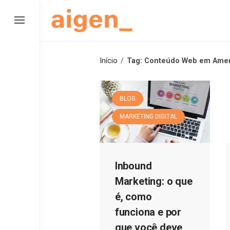
Skip
to
content
Início
/
Tag: Conteúdo Web em Amer
BLOG
MARKETING DIGITAL
Inbound
Marketing: o que
é, como
funciona e por
que você deve