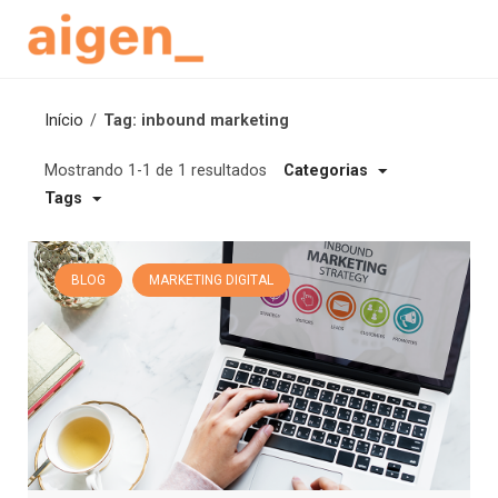
Skip
to
content
Início
/
Tag: inbound marketing
Mostrando 1-1 de 1 resultados
Categorias
Tags
BLOG
MARKETING DIGITAL