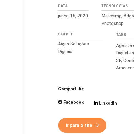
DATA
TECNOLOGIAS
junho 15, 2020
Mailchimp, Ado
Photoshop
CLIENTE
TAGS
Aigen Soluções
Agência 
Digitais
Digital 
SP, Con
American
Compartilhe
Facebook
LinkedIn
Ir para o site