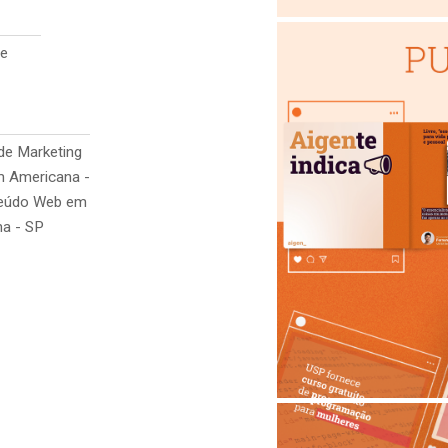
be
de Marketing
em Americana -
teúdo Web em
a - SP