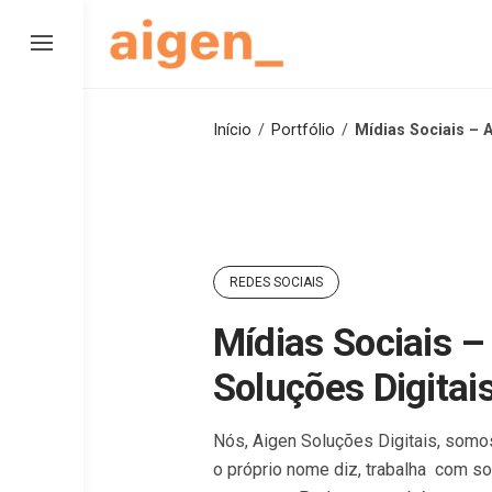
Skip
to
content
Início
/
Portfólio
/
Mídias Sociais – 
REDES SOCIAIS
Mídias Sociais –
Soluções Digitai
Nós, Aigen Soluções Digitais, som
o próprio nome diz, trabalha com so