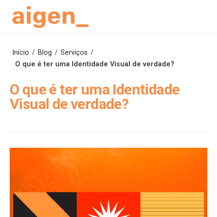
Skip
to
content
Início
/
Blog
/
Serviços
/
O que é ter uma Identidade Visual de verdade?
O que é ter uma Identidade
Visual de verdade?