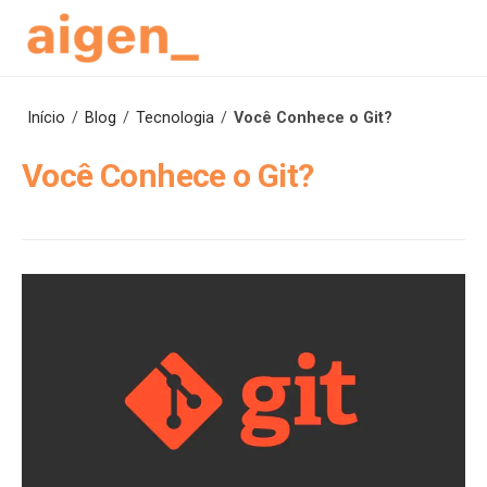
Skip
to
content
Início
/
Blog
/
Tecnologia
/
Você Conhece o Git?
Você Conhece o Git?